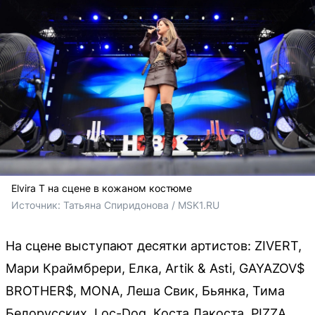
Elvira T на сцене в кожаном костюме
Источник: 
Татьяна Спиридонова / MSK1.RU
На сцене выступают десятки артистов: ZIVERT,
Мари Краймбрери, Елка, Artik & Asti, GAYAZOV$
BROTHER$, MONA, Леша Свик, Бьянка, Тима
Белорусских, Loc-Dog, Коста Лакоста, PIZZA,