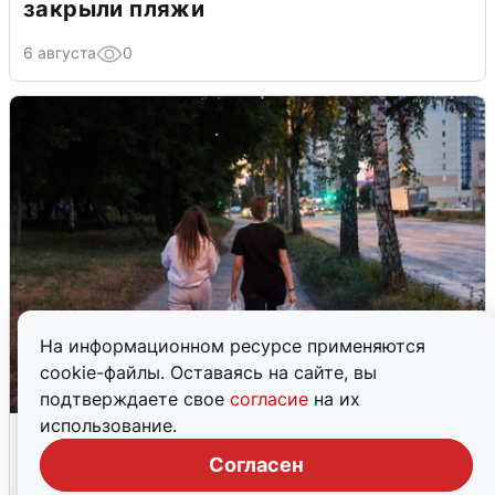
закрыли пляжи
6 августа
0
На информационном ресурсе применяются
cookie-файлы. Оставаясь на сайте, вы
подтверждаете свое
согласие
на их
использование.
Опубликована карта отключений
воды в Воронеже
Согласен