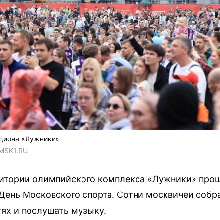
адиона «Лужники»
 MSK1.RU
рритории олимпийского комплекса «Лужники» про
 День Московского спорта. Сотни москвичей собр
тях и послушать музыку.