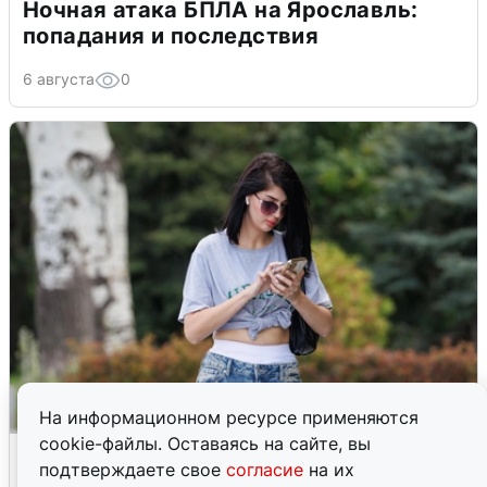
Ночная атака БПЛА на Ярославль:
попадания и последствия
6 августа
0
На информационном ресурсе применяются
cookie-файлы. Оставаясь на сайте, вы
Волгоградцы остались без
подтверждаете свое
согласие
на их
мобильного интернета