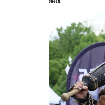
звёзд.