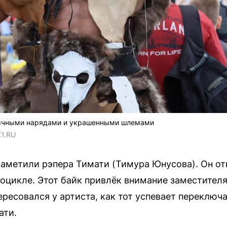
бычными нарядами и украшенными шлемами
1.RU
заметили рэпера Тимати (Тимура Юнусова). Он от
оцикле. Этот байк привлёк внимание заместите
ресовался у артиста, как тот успевает переключа
ати.