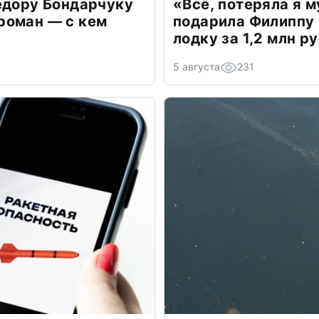
едору Бондарчуку
«Всё, потеряла я 
роман — с кем
подарила Филиппу
лодку за 1,2 млн р
5 августа
231