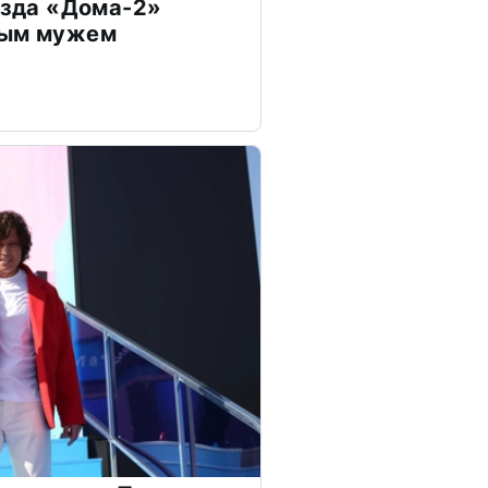
везда «Дома-2»
дым мужем