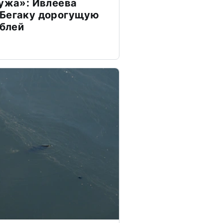
мужа»: Ивлеева
 Бегаку дорогущую
ублей