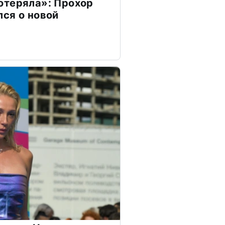
отеряла»: Прохор
ся о новой