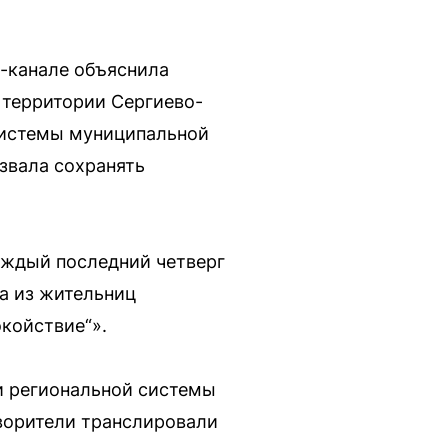
m-канале объяснила
 территории Сергиево-
 системы муниципальной
звала сохранять
аждый последний четверг
а из жительниц
окойствие“».
и региональной системы
оворители транслировали