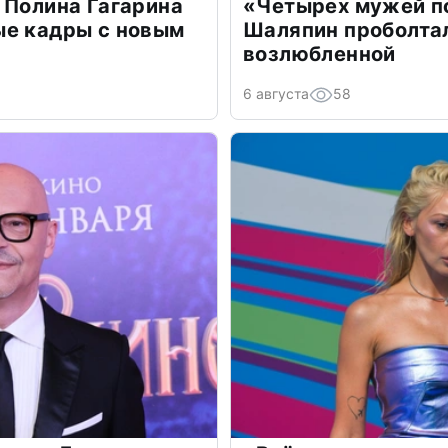
 Полина Гагарина
«Четырех мужей п
ые кадры с новым
Шаляпин проболтал
возлюбленной
6 августа
58