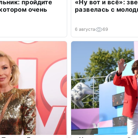
льник: пройдите
«Ну вот и всё»: з
 котором очень
развелась с моло
6 августа
69