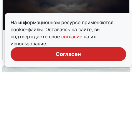
На информационном ресурсе применяются
cookie-файлы. Оставаясь на сайте, вы
Взрывы в Воронеже после сигнала
подтверждаете свое
согласие
на их
тревоги
использование.
Согласен
5 августа
0