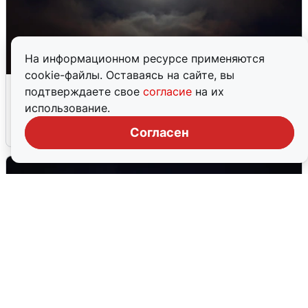
На информационном ресурсе применяются
cookie-файлы. Оставаясь на сайте, вы
В Воронеже прогремели взрывы
подтверждаете свое
согласие
на их
после сигнала тревоги
использование.
5 августа
0
Согласен