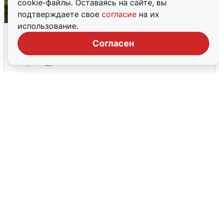
cookie-файлы. Оставаясь на сайте, вы
подтверждаете свое
согласие
на их
использование.
Над ХМАО впервые сбили
беспилотники
Согласен
3 августа
0