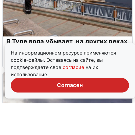
В Туре вода убывает, на других реках
области прибывает
На информационном ресурсе применяются
cookie-файлы. Оставаясь на сайте, вы
4 августа
0
подтверждаете свое
согласие
на их
использование.
Согласен