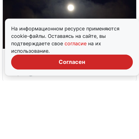
На информационном ресурсе применяются
cookie-файлы. Оставаясь на сайте, вы
подтверждаете свое
согласие
на их
использование.
Взрывы в Воронеже после сигнала
тревоги
Согласен
5 августа
0