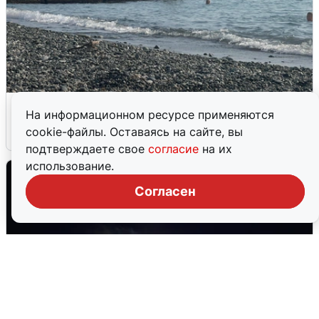
Сирены в Сочи: новая угроза БПЛА
На информационном ресурсе применяются
cookie-файлы. Оставаясь на сайте, вы
6 августа
0
подтверждаете свое
согласие
на их
использование.
Согласен