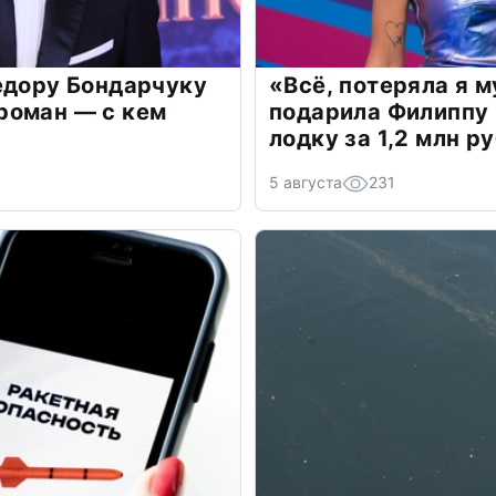
едору Бондарчуку
«Всё, потеряла я 
роман — с кем
подарила Филиппу
лодку за 1,2 млн р
5 августа
231