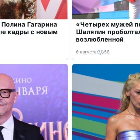
 Полина Гагарина
«Четырех мужей п
ые кадры с новым
Шаляпин проболтал
возлюбленной
6 августа
58