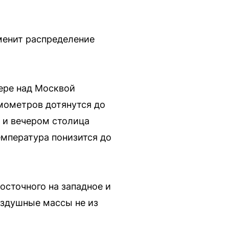
менит распределение
ере над Москвой
рмометров дотянутся до
 и вечером столица
температура понизится до
осточного на западное и
оздушные массы не из