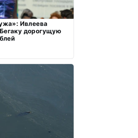
мужа»: Ивлеева
 Бегаку дорогущую
ублей