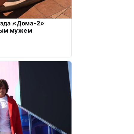
везда «Дома-2»
дым мужем