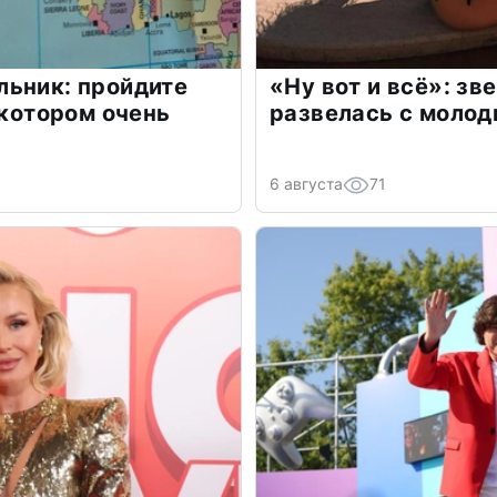
льник: пройдите
«Ну вот и всё»: з
 котором очень
развелась с моло
6 августа
71