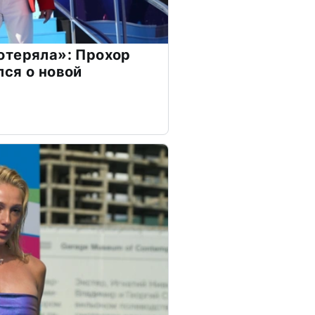
отеряла»: Прохор
ся о новой