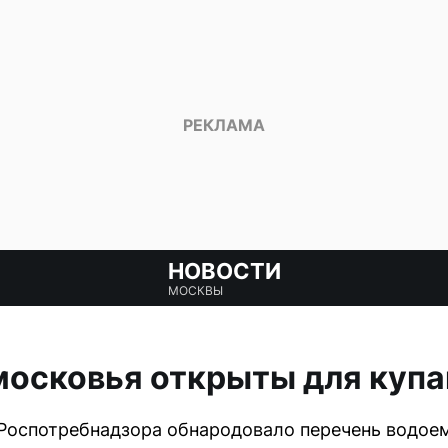
НОВОСТИ
МОСКВЫ
московья открыты для купа
Роспотребнадзора обнародовало перечень водоем