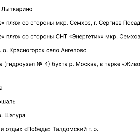
. Лыткарино
» пляж со стороны мкр. Семхоз, г. Сергиев Поса
» пляж со стороны СНТ «Энергетик» мкр. Семхоз,
. о. Красногорск село Ангелово
а (гидроузел № 4) бухта р. Москва, в парке «Жив
а
Рошаль
о. Шатура
 и отдых «Победа» Талдомский г. о.