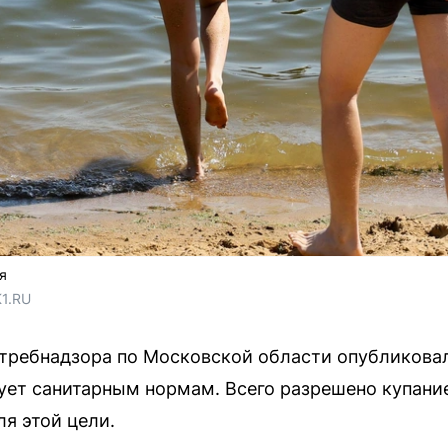
я
1.RU
требнадзора по Московской области опубликовало
ует санитарным нормам. Всего разрешено купание
я этой цели.