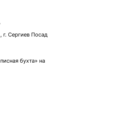
д
 г. Сергиев Посад
описная бухта» на