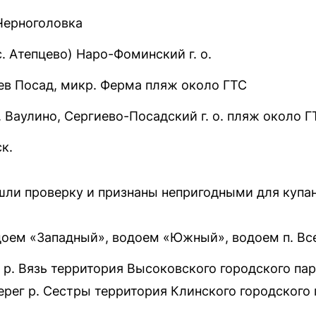
 Черноголовка
. Атепцево) Наро-Фоминский г. о.
иев Посад, микр. Ферма пляж около ГТС
. Ваулино, Сергиево-Посадский г. о. пляж около Г
к.
шли проверку и признаны непригодными для купан
одоем «Западный», водоем «Южный», водоем п. Вс
ег р. Вязь территория Высоковского городского па
рег р. Сестры территория Клинского городского 