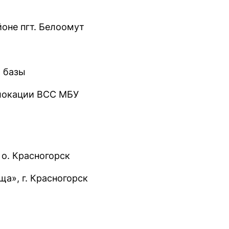
йоне пгт. Белоомут
й базы
слокации ВСС МБУ
 о. Красногорск
а», г. Красногорск