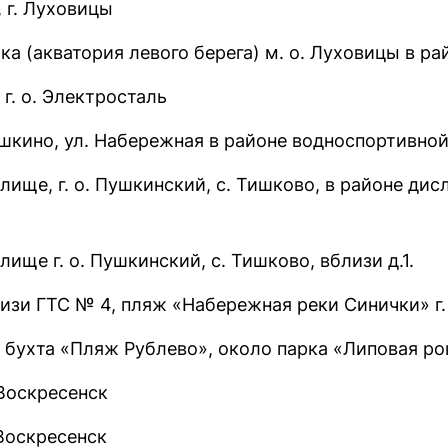
 г. Луховицы
ка (акватория левого берега) м. о. Луховицы в ра
г. о. Электросталь
ушкино, ул. Набережная в районе водноспортивно
ище, г. о. Пушкинский, с. Тишково, в районе ди
ище г. о. Пушкинский, с. Тишково, вблизи д.1.
лизи ГТС № 4, пляж «Набережная реки Синички» г.
бухта «Пляж Рублево», около парка «Липовая рощ
 Воскресенск
 Воскресенск