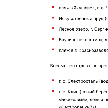
пляж «Якушево», г. о.
Искусственный пруд (с
Лесное озеро, г. Серг
Ваулинская плотина, д
пляж в г. Краснозаводс
Восемь зон отдыха не про
г. о. Электросталь (в
г. о. Клин (левый бер
«Берёзовый», левый бе
«Сестрорецкий»);