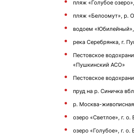
пляж «Голубое озеро»,
пляж «Белоомут», р. О
водоем «Юбилейный», 
река Серебрянка, г. П
Пестовское водохранил
«Пушкинский АСО»
Пестовское водохранил
пруд на р. Синичка вб
р. Москва-живописная 
озеро «Светлое», г. о.
озеро «Голубое», г. о.