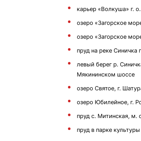
карьер «Волкуша» г. о
озеро «Загорское море
озеро «Загорское море
пруд на реке Синичка г
левый берег р. Синичк
Мякининском шоссе
озеро Святое, г. Шатур
озеро Юбилейное, г. 
пруд с. Митинская, м. 
пруд в парке культуры