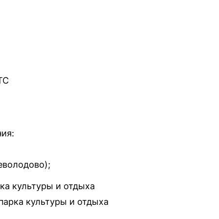
ТС
ия:
еволодово);
рка культуры и отдыха
парка культуры и отдыха