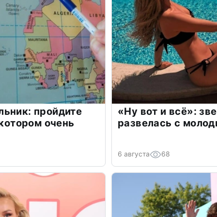
льник: пройдите
«Ну вот и всё»: з
 котором очень
развелась с моло
6 августа
68