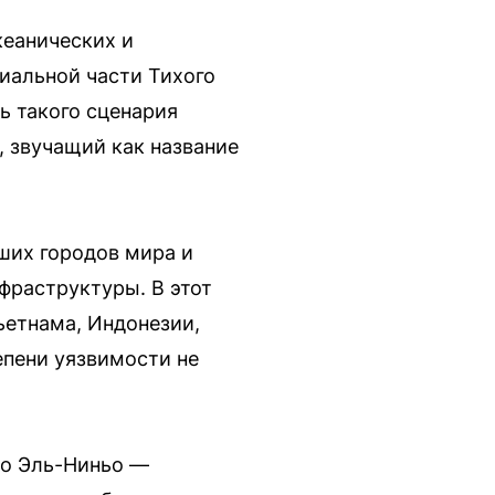
кеанических и
иальной части Тихого
ь такого сценария
, звучащий как название
ших городов мира и
фраструктуры. В этот
ьетнама, Индонезии,
епени уязвимости не
то Эль-Ниньо —