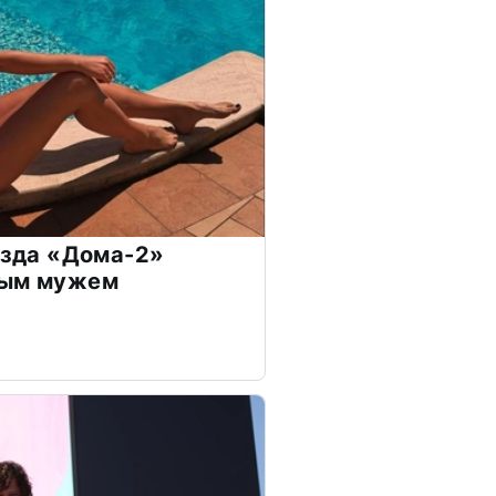
везда «Дома-2»
дым мужем