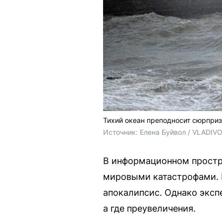
Тихий океан преподносит сюрприз
Источник: 
Елена Буйвол / VLADIV
В информационном простра
мировыми катастрофами. 
апокалипсис. Однако эксп
а где преувеличения.