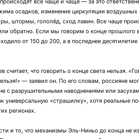
 происходят всё чаще и чаще — за это ответствен
има осадков, изменение циркуляции воздушных м
етры, штормы, гололёд, сход лавин. Все чаще про
или обратно. Если мы говорим о конце прошлого в
ходило от 150 до 200, а в последнее десятилетие
 считает, что говорить о конце света нельзя. «Го
нельзя!» — заявил он. По его словам, россияне мо
 не с разрушительными наводнениями или засухами
к универсальную «страшилку», хотя реальные по
их регионах.
ти и то, что механизмы Эль-Ниньо до конца не и