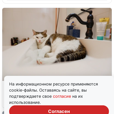
На информационном ресурсе применяются
Екатеринбуржцам объяснили, когда
cookie-файлы. Оставаясь на сайте, вы
вернут воду
подтверждаете свое
согласие
на их
8 августа
0
использование.
Согласен