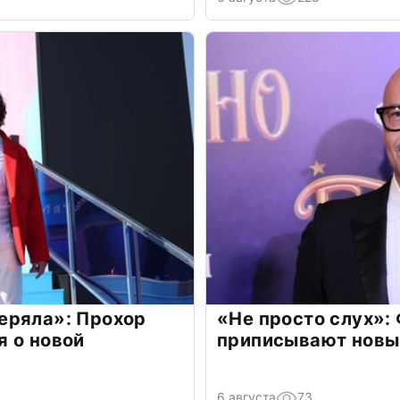
еряла»: Прохор
«Не просто слух»:
 о новой
приписывают новы
6 августа
73