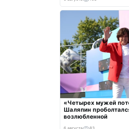
«Четырех мужей пот
Шаляпин проболтался
возлюбленной
6 августа
83