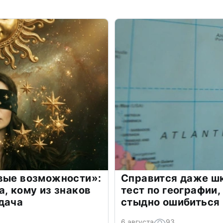
овые возможности»:
Справится даже шк
а, кому из знаков
тест по географии,
дача
стыдно ошибиться
6 августа
93