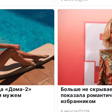
зда «Дома-2»
Больше не скрывае
м мужем
показала романти
избранником
6 августа
228