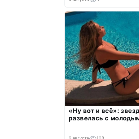
«Ну вот и всё»: зве
развелась с молоды
6 августа
108