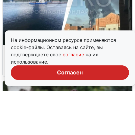
На информационном ресурсе применяются
cookie-файлы. Оставаясь на сайте, вы
Ночная атака БПЛА на Ярославль:
подтверждаете свое
согласие
на их
попадания и последствия
использование.
6 августа
0
Согласен