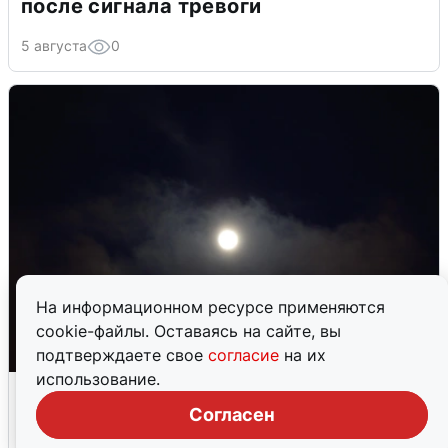
после сигнала тревоги
5 августа
0
На информационном ресурсе применяются
cookie-файлы. Оставаясь на сайте, вы
подтверждаете свое
согласие
на их
использование.
Взрывы в Воронеже после сигнала
тревоги
Согласен