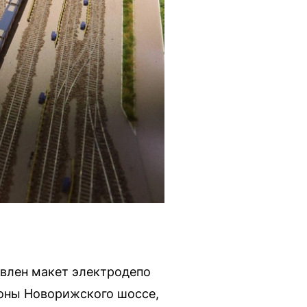
влен макет электродепо
роны Новорижского шоссе,