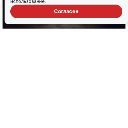
использование.
Согласен
В Воронеже прогремели взрывы
после сигнала тревоги
5 августа
0