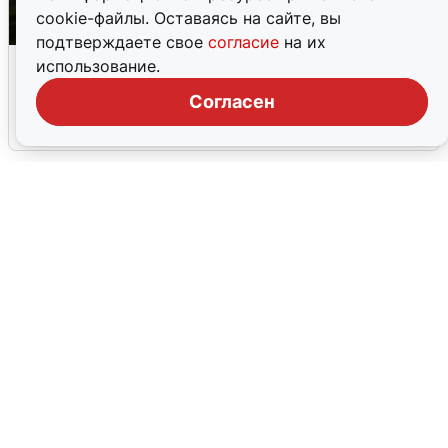
cookie-файлы. Оставаясь на сайте, вы
подтверждаете свое
согласие
на их
Ночью в Самарской области завыли
использование.
сирены
Согласен
8 августа
0