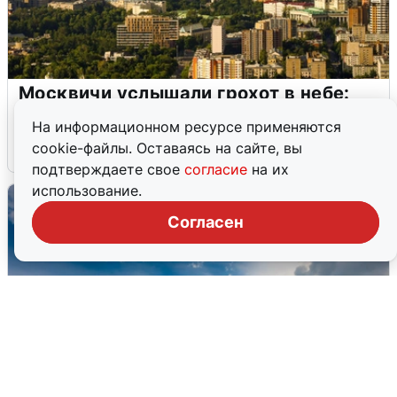
Москвичи услышали грохот в небе:
подробности
На информационном ресурсе применяются
cookie-файлы. Оставаясь на сайте, вы
7 августа
0
подтверждаете свое
согласие
на их
использование.
Согласен