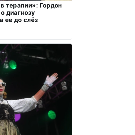
 в терапии»: Гордон
о диагнозу
а ее до слёз