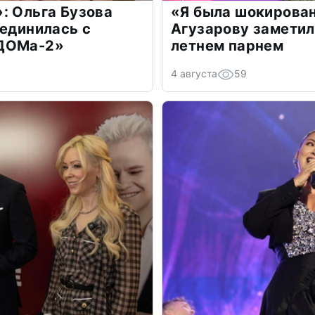
: Ольга Бузова
«Я была шокирова
оединилась с
Агузарову заметил
«ДОМа-2»
летнем парнем
4 августа
59