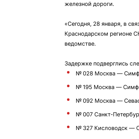
железной дороги.
«Сегодня, 28 января, в св
Краснодарском регионе СК
ведомстве.
Задержке подверглись сл
№ 028 Москва — Симфе
№ 195 Москва — Симфе
№ 092 Москва — Севас
№ 007 Санкт-Петербур
№ 327 Кисловодск — С