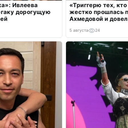
жа»: Ивлеева
«Триггерю тех, кто
егаку дорогущую
жестко прошлась п
лей
Ахмедовой и довел
5 августа
24