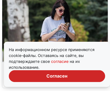
На информационном ресурсе применяются
cookie-файлы. Оставаясь на сайте, вы
подтверждаете свое
согласие
на их
Волгоградцы остались без
использование.
мобильного интернета
Согласен
6 августа
0