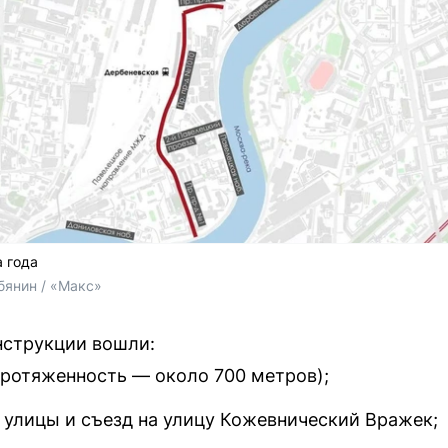
а года
янин / «Макс»
нструкции вошли:
протяженность — около 700 метров);
 улицы и съезд на улицу Кожевнический Вражек;