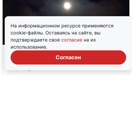
На информационном ресурсе применяются
cookie-файлы. Оставаясь на сайте, вы
подтверждаете свое
согласие
на их
использование.
Взрывы в Воронеже после сигнала
тревоги
Согласен
5 августа
0